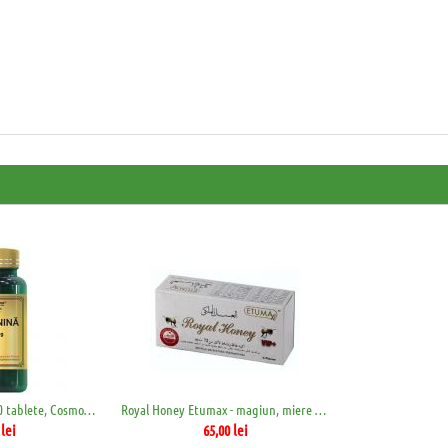
L-arginina 1000mg, 60 tablete, Cosmopharm
Royal Honey Etumax - magiun, miere afrodi...
lei
65,00
lei