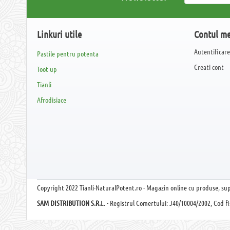
Linkuri utile
Contul m
Autentificar
Pastile pentru potenta
Creati cont
Toot up
Tianli
Afrodisiace
Copyright
2022 Tianli-NaturalPotent.ro - Magazin online cu produse, su
SAM DISTRIBUTION S.R.
L. - Registrul Comertului: J40/10004/2002, Cod fis