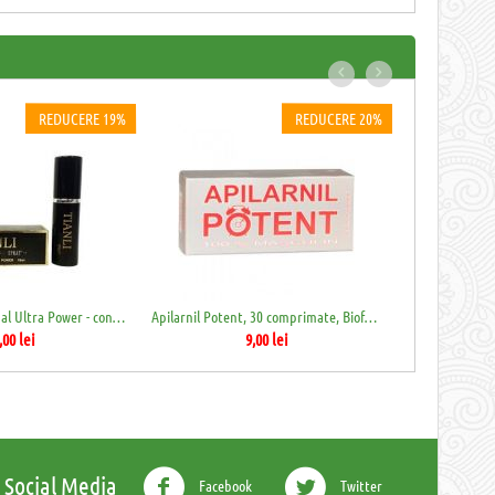
REDUCERE 19%
REDUCERE 20%
Tianli spray Original Ultra Power - contr...
Apilarnil Potent, 30 comprimate, Biofarm
,00
lei
9,00
lei
Social Media
Facebook
Twitter