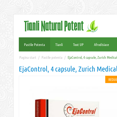
Pastile Potenta
Tianli
Toot UP
Afrodisiace
Pagina start
/
Pastile potenta
/
EjaControl, 4 capsule, Zurich Medica
EjaControl, 4 capsule, Zurich Medica
REDUC