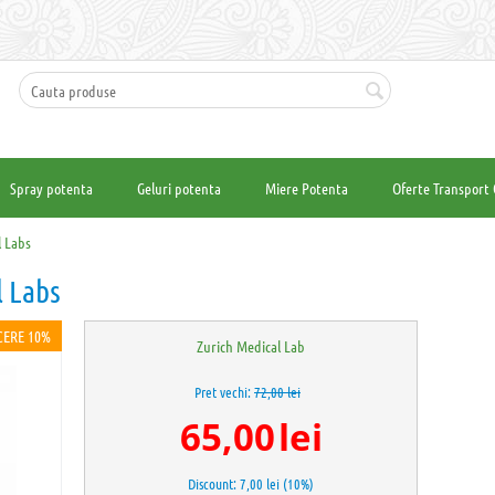
Spray potenta
Geluri potenta
Miere Potenta
Oferte Transport 
l Labs
l Labs
ERE 10%
Zurich Medical Lab
Pret vechi:
72,00
lei
65,00
lei
Discount:
7,00
lei (
10
%)