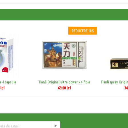
REDUCERE 10%
e 4 capsule
Tianli Original ultra power x 4 fiole
lei
69,00
lei
34