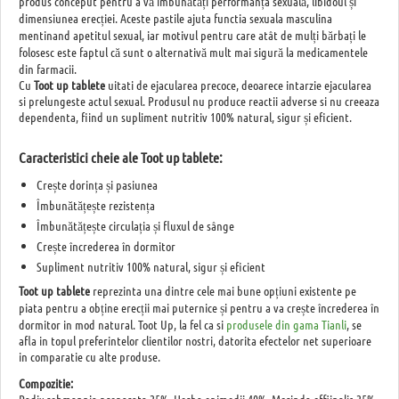
produs conceput pentru a vă îmbunătăți performanța sexuală, libidoul și
dimensiunea erecției. Aceste pastile ajuta functia sexuala masculina
mentinand apetitul sexual, iar motivul pentru care atât de mulți bărbați le
folosesc este faptul că sunt o alternativă mult mai sigură la medicamentele
din farmacii.
Cu
Toot up tablete
uitati de ejacularea precoce, deoarece intarzie ejacularea
si prelungeste actul sexual. Produsul nu produce reactii adverse si nu creeaza
dependenta, fiind un supliment nutritiv 100% natural, sigur și eficient.
Caracteristici cheie ale Toot up tablete:
Crește dorința și pasiunea
Îmbunătățește rezistența
Îmbunătățește circulația și fluxul de sânge
Crește încrederea în dormitor
Supliment nutritiv 100% natural, sigur și eficient
Toot up tablete
reprezinta una dintre cele mai bune opțiuni existente pe
piata pentru a obține erecții mai puternice și pentru a va crește încrederea în
dormitor in mod natural. Toot Up, la fel ca si
produsele din gama Tianli
, se
afla in topul preferintelor clientilor nostri, datorita efectelor net superioare
in comparatie cu alte produse.
Compozitie:
Radix rehmannia preparata 25%, Herba epimedii 40%, Morinda offiinalis 25%,