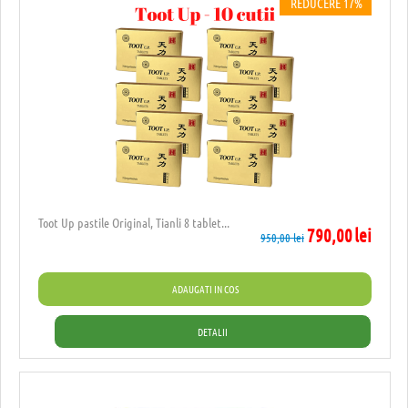
REDUCERE 17%
Toot Up pastile Original, Tianli 8 tablet...
790,00
lei
950,00
lei
ADAUGATI IN COS
DETALII