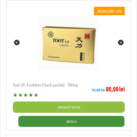
REDUCERE 16%
Toot UP, 8 tablete (Tianli pastile) - 700mg
80,00
lei
95,00
lei
ADAUGATI IN COS
DETALII