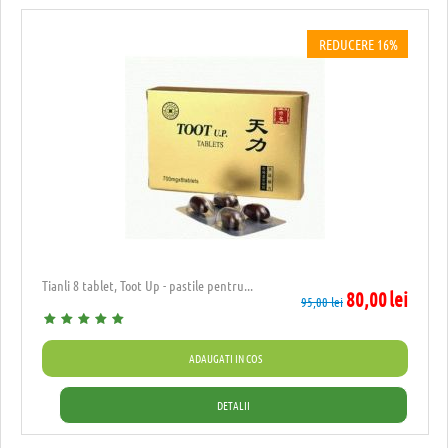
REDUCERE 16%
Tianli 8 tablet, Toot Up - pastile pentru...
80,00
lei
95,00
lei
ADAUGATI IN COS
DETALII