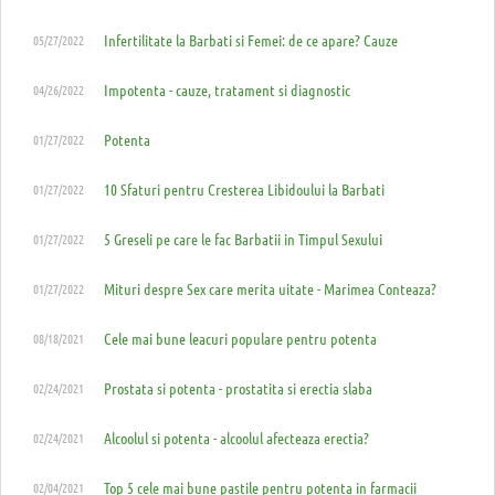
Infertilitate la Barbati si Femei: de ce apare? Cauze
05/27/2022
Impotenta - cauze, tratament si diagnostic
04/26/2022
Potenta
01/27/2022
10 Sfaturi pentru Cresterea Libidoului la Barbati
01/27/2022
5 Greseli pe care le fac Barbatii in Timpul Sexului
01/27/2022
Mituri despre Sex care merita uitate - Marimea Conteaza?
01/27/2022
Cele mai bune leacuri populare pentru potenta
08/18/2021
Prostata si potenta - prostatita si erectia slaba
02/24/2021
Alcoolul si potenta - alcoolul afecteaza erectia?
02/24/2021
Top 5 cele mai bune pastile pentru potenta in farmacii
02/04/2021