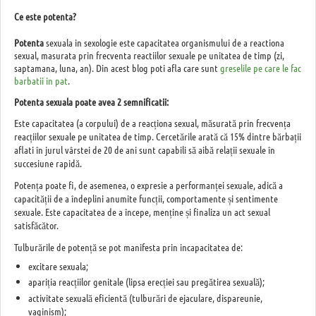
Ce este potenta?
Potenta
sexuala in sexologie este capacitatea organismului de a reactiona
sexual, masurata prin frecventa reactiilor sexuale pe unitatea de timp (zi,
saptamana, luna, an). Din acest blog poti afla care sunt
greselile pe care le fac
barbatii in pat
.
Potenta sexuala poate avea 2 semnificatii:
Este capacitatea (a corpului) de a reacționa sexual, măsurată prin frecvența
reacțiilor sexuale pe unitatea de timp. Cercetările arată că 15% dintre bărbații
aflati în jurul vârstei de 20 de ani sunt capabili să aibă relații sexuale în
succesiune rapidă.
Potența poate fi, de asemenea, o expresie a performanței sexuale, adică a
capacității de a îndeplini anumite funcții, comportamente și sentimente
sexuale. Este capacitatea de a începe, menține și finaliza un act sexual
satisfăcător.
Tulburările de potență se pot manifesta prin incapacitatea de:
excitare sexuala;
apariția reacțiilor genitale (lipsa erecției sau pregătirea sexuală);
activitate sexuală eficientă (tulburări de ejaculare, dispareunie,
vaginism);