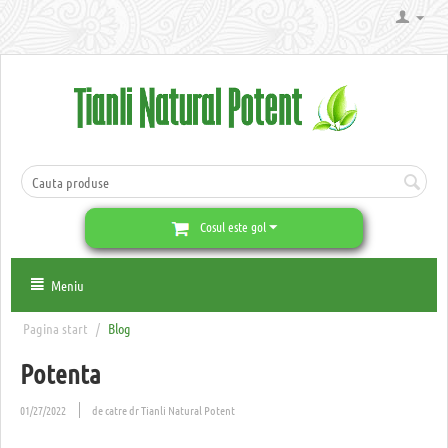
Cosul este gol
Meniu
Pagina start
/
Blog
Potenta
01/27/2022
de catre dr Tianli Natural Potent