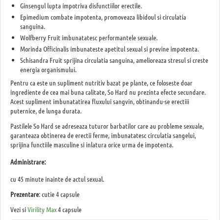
Ginsengul lupta impotriva disfunctiilor erectile.
Epimedium combate impotenta, promoveaza libidoul si circulatia
sanguina.
Wolfberry Fruit imbunatatesc performantele sexuale.
Morinda Officinalis imbunateste apetitul sexual si previne impotenta.
Schisandra Fruit sprijina circulatia sanguina, amelioreaza stresul si creste
energia organismului.
Pentru ca este un supliment nutritiv bazat pe plante, ce foloseste doar
ingrediente de cea mai buna calitate, So Hard nu prezinta efecte secundare.
Acest supliment imbunatatirea fluxului sangvin, obtinandu-se erectiii
puternice, de lunga durata.
Pastilele So Hard se adreseaza tuturor barbatilor care au probleme sexuale,
garanteaza obtinerea de erectii ferme, imbunatatesc circulatia sangelui,
sprijina functiile masculine si inlatura orice urma de impotenta.
Administrare:
cu 45 minute inainte de actul sexual.
Prezentare
: cutie 4 capsule
Vezi si
Virility Max
4 capsule