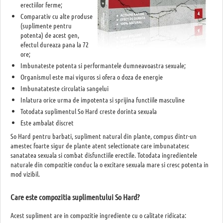
erectiilor ferme;
Comparativ cu alte produse
(suplimente pentru
potenta) de acest gen,
efectul dureaza pana la 72
ore;
Imbunateste potenta si performantele dumneavoastra sexuale;
Organismul este mai viguros si ofera o doza de energie
Imbunatateste circulatia sangelui
Inlatura orice urma de impotenta si sprijina functiile masculine
Totodata suplimentul So Hard creste dorinta sexuala
Este ambalat discret
So Hard pentru barbati, supliment natural din plante, compus dintr-un
amestec foarte sigur de plante atent selectionate care imbunatatesc
sanatatea sexuala si combat disfunctiile erectile. Totodata ingredientele
naturale din compozitie conduc la o excitare sexuala mare si cresc potenta in
mod vizibil.
Care este compozitia suplimentului So Hard?
Acest supliment are in compozitie ingrediente cu o calitate ridicata: