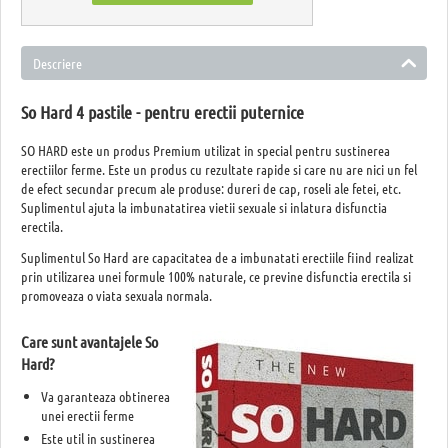
Descriere
So Hard 4 pastile - pentru erectii puternice
SO HARD este un produs Premium utilizat in special pentru sustinerea
erectiilor ferme. Este un produs cu rezultate rapide si care nu are nici un fel
de efect secundar precum ale produse: dureri de cap, roseli ale fetei, etc.
Suplimentul ajuta la imbunatatirea vietii sexuale si inlatura disfunctia
erectila.
Suplimentul So Hard are capacitatea de a imbunatati erectiile fiind realizat
prin utilizarea unei formule 100% naturale, ce previne disfunctia erectila si
promoveaza o viata sexuala normala.
Care sunt avantajele So
Hard?
Va garanteaza obtinerea
unei erectii ferme
Este util in sustinerea