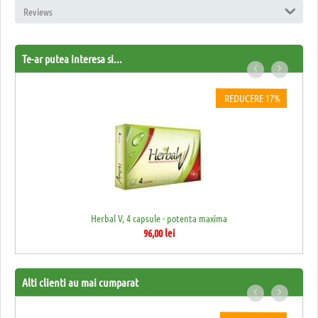
Reviews
Te-ar putea interesa si...
RE 8%
REDUCERE 17%
Herbal V, 4 capsule - potenta maxima
96,00
lei
Alti clienti au mai cumparat