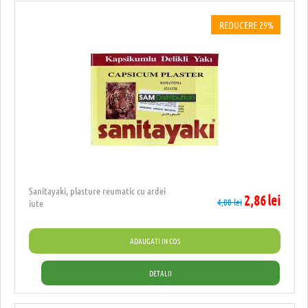
REDUCERE 29%
Sanitayaki, plasture reumatic cu ardei
2,86
lei
4,00
lei
iute
ADAUGATI IN COS
DETALII