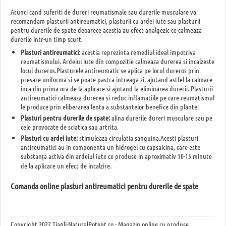
Atunci cand suferiti de dureri reumatismale sau durerile musculare va
recomandam plasturii antireumatici, plasturii cu ardei iute sau plasturii
pentru durerile de spate deoarece acestia au efect analgezic ce calmeaza
durerile intr-un timp scurt.
Plasturi antireumatici
: acestia reprezinta remediul ideal impotriva
reumatismului. Ardeiul iute din compozitie calmeaza durerea si incalzeste
locul dureros.Plasturele antireumatic se aplica pe locul dureros prin
presare uniforma si se poate pastra intreaga zi, ajutand astfel la calmare
inca din prima ora de la aplicare si ajutand la eliminarea durerii. Plasturii
antireumatici calmeaza durerea si reduc inflamatiile pe care reumatismul
le produce prin eliberarea lenta a substantelor benefice din plante.
Plasturi pentru durerile de spate:
alina durerile dureri musculare sau pe
cele provocate de sciatica sau artrita.
Plasturi cu ardei iute:
stimuleaza circulatia sanguina.Acesti plasturi
antireumatici au in componenta un hidrogel cu capsaicina, care este
substanța activa din ardeiul iute ce produse in aproximativ 10-15 minute
de la aplicare un efect de incalzire.
Comanda online plasturi antireumatici pentru durerile de spate
Copyright
2022 Tianli-NaturalPotent.ro - Magazin online cu produse,