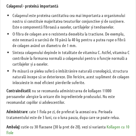
Colagenul - proteină importantă
Colagenul este proteina cantitativa cea mai importanta a organismului
nostru si constituie majoritatea tesuturilor conjunctive și de susținere.
Este o componentă fibroasă a oaselor, cartilajelor și tendoanelor.
O fibra de colagen are o rezistenta deosebita la tractiune. De exemplu,
este necesară o sarcină de 10 până la 40 kg pentru a putea rupe o fibră
de colagen având un diametru de 1 mm.
Sinteza colagenului depinde in totalitate de vitamina C. Astfel, vitamina C
contribuie la formarea normală a colagenului pentru o funcție normală a
cartilajelor și a oaselor.
Pe măsură ce pielea suferă o îmbătrânire naturală cronologică, structura
naturală începe să se deterioreze. Din fericire, acest supliment de colagen
inlocuieste în mod eficient pierderile suferite.
Contraindicatii:
nu se recomanda administrarea de kollagen 11000
persoanelor alergice la oricare din ingredientele produsului. Nu este
recomandat copiilor si adolescentilor.
Administrare
: cate 1 fiola pe zi, de preferat la aceeasi ora. Perioada
tratamentului este de 3 luni, cu o luna pauza, dupa care se poate relua.
Ambalaj:
cutie cu 30 flacoane (30 la pret de 20). vezi si varianta
Kollagen cu 10
fiole