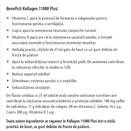
Beneficii Kollagen 11000 Plus:
Vitamina C ajuta la procesul de formarea a colagenului pentru
functionarea optima a cartilajului.
Cupru ajuta la menținerea tesutului conjunctiv normal.
Vitamina D joacă are rol în menținerea sanatatii oaselor, a funcției
musculare normale si functionarea sistemului imunitar.
Ambalaj practic, sticlute de 25 ml gata de baut cu un gust delicios de
fructe de padure
Ajuta la imbunătățirea texturii și fermității pielii. De asemenea contribuie
la reducerea ridurilor in medie cu 13%.
Reduce aspectul celulitei
Stimuleaza cresterea parului si a unghiilor.
Îmbunătățirea circulației
Un flacon unidoza cu 25 ml solutie orala conține substanțe nutritive care
contribuie la sănătatea musculo-scheletică și protecția celulelor: 100 mg sulfat
de codroitina, 11 g hidrolizat de colagen, 60 mv Vitamina C, Seleniu 16,5 μg,
Cupru 300 μg, Vitamina D 5 μg.
Toate aceste ingrediente se regasesc in Kollagen 11000 Plus
într-o sticlă
practică de băut, cu gust delicios de fructe de pădure.