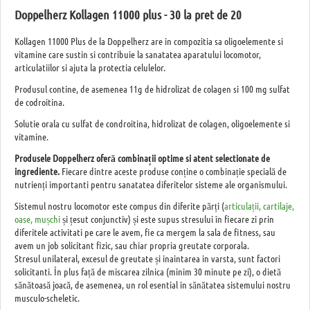
Doppelherz Kollagen 11000 plus - 30 la pret de 20
Kollagen 11000 Plus de la Doppelherz are in compozitia sa oligoelemente si
vitamine care sustin si contribuie la sanatatea aparatului locomotor,
articulatiilor si ajuta la protectia celulelor.
Produsul contine, de asemenea 11g de hidrolizat de colagen si 100 mg sulfat
de codroitina.
Solutie orala cu sulfat de condroitina, hidrolizat de colagen, oligoelemente si
vitamine.
Produsele Doppelherz oferă combinații optime si atent selectionate de
ingrediente.
Fiecare dintre aceste produse conține o combinație specială de
nutrienți importanti pentru sanatatea diferitelor sisteme ale organismului.
Sistemul nostru locomotor este compus din diferite părți (
articulații, cartilaje,
oase, mușchi
și țesut conjunctiv) și este supus stresului în fiecare zi prin
diferitele activitati pe care le avem, fie ca mergem la sala de fitness, sau
avem un job solicitant fizic, sau chiar propria greutate corporala.
Stresul unilateral, excesul de greutate și inaintarea in varsta, sunt factori
solicitanti. În plus față de miscarea zilnica (minim 30 minute pe zi), o dietă
sănătoasă joacă, de asemenea, un rol esential în sănătatea sistemului nostru
musculo-scheletic.