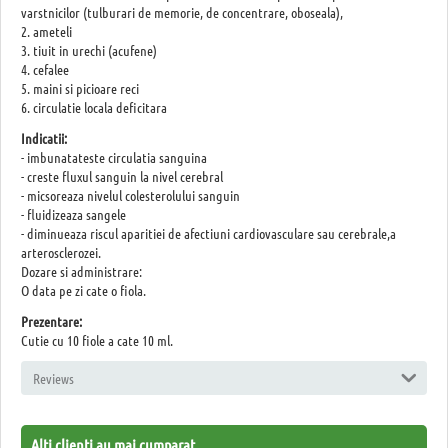
varstnicilor (tulburari de memorie, de concentrare, oboseala),
2. ameteli
3. tiuit in urechi (acufene)
4. cefalee
5. maini si picioare reci
6. circulatie locala deficitara
Indicatii:
- imbunatateste circulatia sanguina
- creste fluxul sanguin la nivel cerebral
- micsoreaza nivelul colesterolului sanguin
- fluidizeaza sangele
- diminueaza riscul aparitiei de afectiuni cardiovasculare sau cerebrale,a
arterosclerozei.
Dozare si administrare:
O data pe zi cate o fiola.
Prezentare:
Cutie cu 10 fiole a cate 10 ml.
Reviews
Alti clienti au mai cumparat