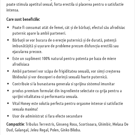
poate stimula apetitul sexual, forta erectila si placerea pentru o satisfactie
intensa.
Care sunt beneficiile:
Poate fi consumat atât de femei, cât și de bărbați, efectul său afrodisiac
puternic apare la ambii parteneri.
Bărbații se vor bucura de o erecție puternică și de durată, potență
îmbunătățită și ușurare de probleme precum disfuncția erectilă sau
ejacularea precoce.
Este un supliment 100% natural pentru potenta pe baza de miere
afrodisiaca
Ambii parteneri vor scăpa de frigiditatea sexuală, vor simți creșterea
libidoului și vor descoperi o dorință sexuală foarte puternică.
Contribuie si la bunastarea generala si sprijina sistemul imunitar
produs premium formulat din ingrediente selectate cu grija pentru a
sprijini vitalitatea si performanta sexuala.
Vital Honey este solutia perfecta pentru orgasme intense si satisfactie
sexuala maxima!
Usor de administrat si fara efecte secundare
Compozitie
: Tribulus Terrestris, Ginseng Rosu, Scortisoara, Ghimbir, Melasa De
Dud, Galangal, Jeleu Regal, Polen, Ginko Biloba.