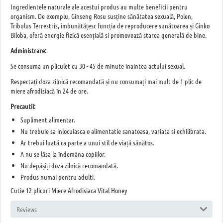
Ingredientele naturale ale acestui produs au multe beneficii pentru
organism. De exemplu, Ginseng Rosu susține sănătatea sexuală, Polen,
Tribulus Terrestris, îmbunătățesc funcția de reproducere sunătoarea și Ginko
Biloba, oferă energie fizică esențială si promovează starea generală de bine.
Administrare:
Se consuma un pliculet cu 30 - 45 de minute inaintea actului sexual.
Respectați doza zilnică recomandată și nu consumați mai mult de 1 plic de
miere afrodisiacă în 24 de ore.
Precautii:
Supliment alimentar.
Nu trebuie sa inlocuiasca o alimentatie sanatoasa, variata si echilibrata.
Ar trebui luată ca parte a unui stil de viață sănătos.
A nu se lăsa la îndemâna copiilor.
Nu depășiți doza zilnică recomandată.
Produs numai pentru adulti.
Cutie 12 plicuri Miere Afrodisiaca Vital Honey
Reviews