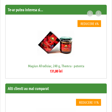
Te-ar putea interesa si...
E 13%
REDUCERE 6%
Magiun Afrodisiac, 240 g, Themra - potenta
131,00
lei
Alti clienti au mai cumparat
REDUCERE 11%