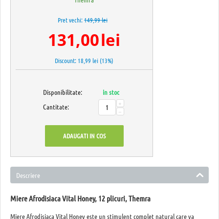
Pret vechi:
149,99
lei
131,00
lei
Discount:
18,99
lei (
13
%)
Disponibilitate:
in stoc
+
Cantitate:
−
ADAUGATI IN COS
Descriere
Miere Afrodisiaca Vital Honey, 12 plicuri, Themra
Miere Afrodisiaca Vital Honey este un stimulent complet natural care va